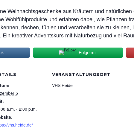
eine Weihnachtsgeschenke aus Kräutern und natürliche
ine Wohlfühlprodukte und erfahren dabei, wie Pflanzen tr
kennen, riechen, fühlen und verarbeiten sie zu kleinen,
en. Ein kreativer Adventskurs mit Naturbezug und viel 
ok
Folge mir
ETAILS
VERANSTALTUNGSORT
tum:
VHS Heide
zember 5
it:
:00 a.m. - 2:00 p.m.
bsite:
tps://vhs.heide.de/