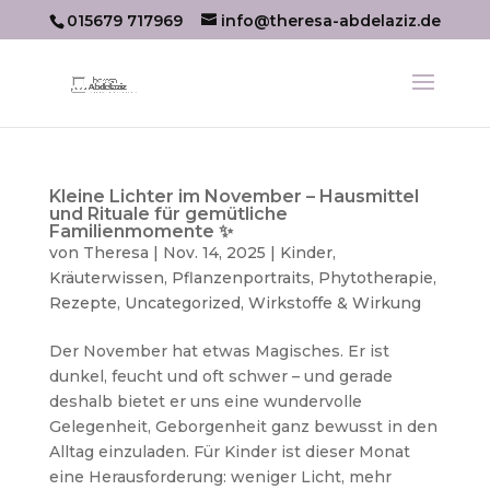
015679 717969
info@theresa-abdelaziz.de
Kleine Lichter im November – Hausmittel
und Rituale für gemütliche
Familienmomente ✨
von
Theresa
|
Nov. 14, 2025
|
Kinder
,
Kräuterwissen
,
Pflanzenportraits
,
Phytotherapie
,
Rezepte
,
Uncategorized
,
Wirkstoffe & Wirkung
Der November hat etwas Magisches. Er ist
dunkel, feucht und oft schwer – und gerade
deshalb bietet er uns eine wundervolle
Gelegenheit, Geborgenheit ganz bewusst in den
Alltag einzuladen. Für Kinder ist dieser Monat
eine Herausforderung: weniger Licht, mehr