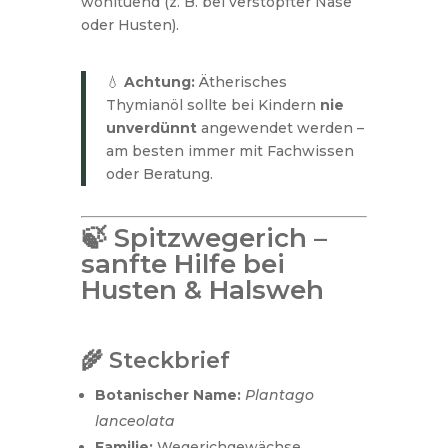
wohltuend (z. B. bei verstopfter Nase
oder Husten).
💧
Achtung:
Ätherisches
Thymianöl sollte bei Kindern
nie
unverdünnt
angewendet werden –
am besten immer mit Fachwissen
oder Beratung.
🍃 Spitzwegerich –
sanfte Hilfe bei
Husten & Halsweh
🌾 Steckbrief
Botanischer Name:
Plantago
lanceolata
Familie:
Wegerichgewächse